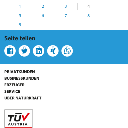
1
2
3
4
5
6
7
8
9
Seite teilen
PRIVATKUNDEN
BUSINESSKUNDEN
ERZEUGER
SERVICE
ÜBER NATURKRAFT