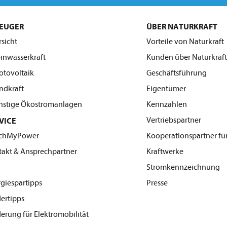
EUGER
ÜBER NATURKRAFT
sicht
Vorteile von Naturkraft
inwasserkraft
Kunden über Naturkraft
tovoltaik
Geschäftsführung
dkraft
Eigentümer
stige Ökostromanlagen
Kennzahlen
Vertriebspartner
VICE
chMyPower
Kooperationspartner fü
takt & Ansprechpartner
Kraftwerke
Q
Stromkennzeichnung
giespartipps
Presse
ertipps
erung für Elektromobilität