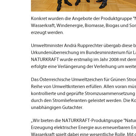
Konkret wurden die Angebote der Produktgruppe "N
Wasserkraft, Windenergie, Biomasse, Biogas und S
erzeugt werden.
Umweltminister Andrä Rupprechter übergab diese b
Urkundenüberreichung im Bundesministerium für La
NATURKRAFT
wurde erstmalig im Jahr 2008 mit de
erfolgte eine Verlängerung der Verleihung um weiter
Das Österreichische Umweltzeichen für Grünen Stro
Reihe von Umweltkriterien erfüllen. Allen voran mü
kontrollierte und geprüfte Stromzusammensetzung
durch den Stromlieferanten geleistet werden. Die K
unabhängigen Gutachter.
„Wir bieten die NATURKRAFT-Produktgruppe "NaturSt
Erzeugung elektrischer Energie aus erneuerbaren En
Wasserkraft spielt dabei eine wesentliche Rolle. 