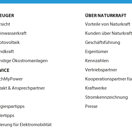
EUGER
ÜBER NATURKRAFT
sicht
Vorteile von Naturkraft
inwasserkraft
Kunden über Naturkraft
tovoltaik
Geschäftsführung
dkraft
Eigentümer
stige Ökostromanlagen
Kennzahlen
Vertriebspartner
VICE
chMyPower
Kooperationspartner fü
takt & Ansprechpartner
Kraftwerke
Q
Stromkennzeichnung
giespartipps
Presse
ertipps
erung für Elektromobilität