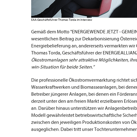
EAA-Geschäftsführer Thomas Torda im Interview
Gemäß dem Motto "ENERGIEWENDE JETZT - GEMEIN
wesentlichen Beitrag zur Dekarbonisierung Österreic
Energiebelieferung an, andererseits vermarkten wi
Thomas Torda, Geschäftsführer der ENERGIEALLIANZ 
Ökostromanlagen sehr attraktive Möglichkeiten, ihr
win-Situation für beide Seiten.”
Die professionelle Ökostromvermarktung richtet sic
Wasserkraftwerken und Biomasseanlagen, bei denen d
Betreiber jüngerer Anlagen, bei denen ein Förderan
derzeit unter den am freien Markt erzielbaren Erlös
an. Darüber hinaus unterstützen wir Anlagenbetre
Modell gewährleistet betriebswirtschaftliche Siche
zwischen den jeweiligen Produktionskosten von Ök
ausgeglichen. Dabei tritt unser Tochterunternehme