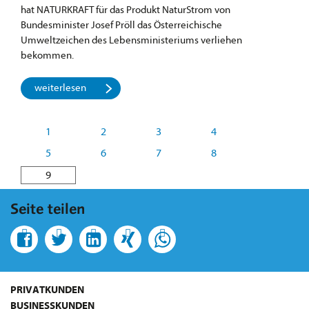
hat NATURKRAFT für das Produkt NaturStrom von
Bundesminister Josef Pröll das Österreichische
Umweltzeichen des Lebensministeriums verliehen
bekommen.
weiterlesen
1
2
3
4
5
6
7
8
9
Seite teilen
PRIVATKUNDEN
BUSINESSKUNDEN